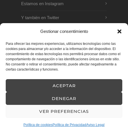
Estamos en Instagram
Y también en Twitter
Gestionar consentimiento
OTROS PROYECTOS
Para ofrecer las mejores experiencias, utilizamos tecnologías como las
cookies para almacenar y/o acceder a la información del dispositivo. El
www.quetequieroverde.es
consentimiento de estas tecnologías nos permitirá procesar datos como el
comportamiento de navegación o las identificaciones únicas en este sitio.
www.vagamundosfestival.org
No consentir o retirar el consentimiento, puede afectar negativamente a
ciertas características y funciones.
ACEPTAR
2018 - 2025 · La Mirada Generosa -
DENEGAR
HECHO CON
POR
OBEN.ES – Diseño
web
VER PREFERENCIAS
Política de cookies
Política de Privacidad
Aviso Legal