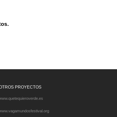
tos.
OTROS PROYECTOS
www.quetequieroverde.es
www.vagamundosfestival.org