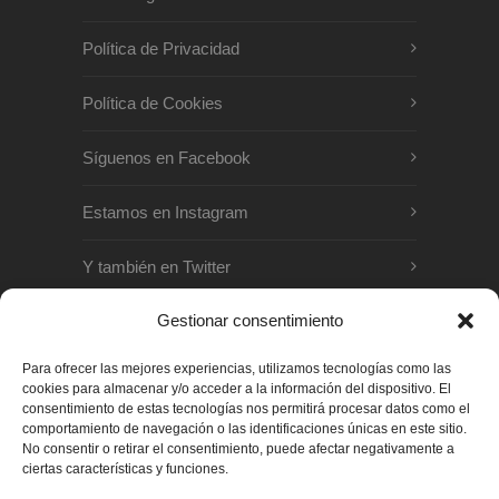
Política de Privacidad
Política de Cookies
Síguenos en Facebook
Estamos en Instagram
Y también en Twitter
Gestionar consentimiento
OTROS PROYECTOS
Para ofrecer las mejores experiencias, utilizamos tecnologías como las
cookies para almacenar y/o acceder a la información del dispositivo. El
www.quetequieroverde.es
consentimiento de estas tecnologías nos permitirá procesar datos como el
comportamiento de navegación o las identificaciones únicas en este sitio.
www.vagamundosfestival.org
No consentir o retirar el consentimiento, puede afectar negativamente a
ciertas características y funciones.